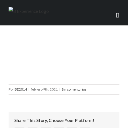
ico_covid_free
Por
BE2014
|
febrero 9th, 2021
|
Sin comentarios
Share This Story, Choose Your Platform!