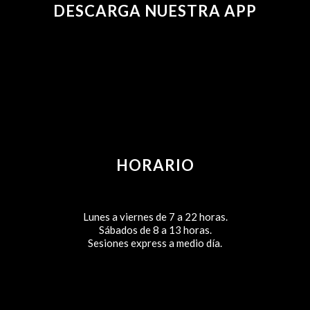
DESCARGA NUESTRA APP
HORARIO
Lunes a viernes de 7 a 22 horas.
Sábados de 8 a 13 horas.
Sesiones express a medio día.