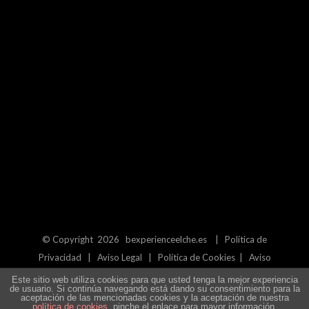
© Copyright
2026 bexperienceelche.es |
Política de
Privacidad
|
Aviso Legal
|
Política de Cookies
|
Aviso
Legal
|
Blog
Este sitio web utiliza cookies para que usted tenga la mejor experiencia
de usuario. Si continúa navegando está dando su consentimiento para la
aceptación de las mencionadas cookies y la aceptación de nuestra
política de cookies
, pinche el enlace para mayor información.